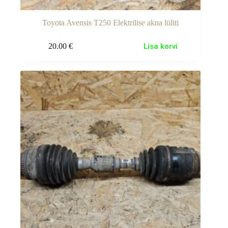
Toyota Avensis T250 Elektrilise akna lüliti
20.00
€
Lisa korvi