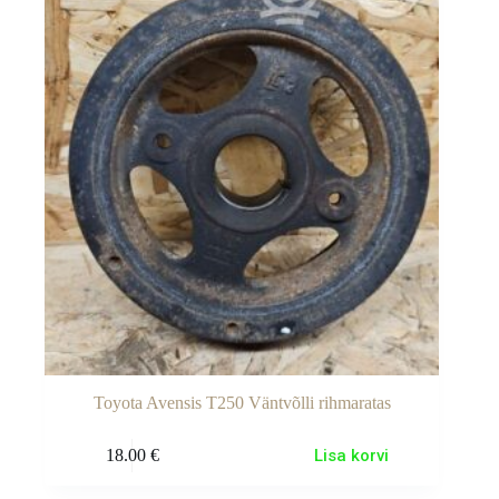
Toyota Avensis T250 Väntvõlli rihmaratas
18.00
€
Lisa korvi