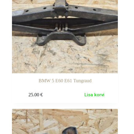
BMW 5 E60 E61 Tungraud
25.00
€
Lisa korvi