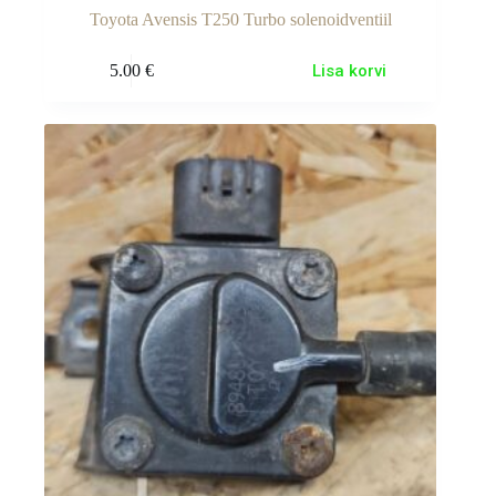
Toyota Avensis T250 Turbo solenoidventiil
5.00
€
Lisa korvi