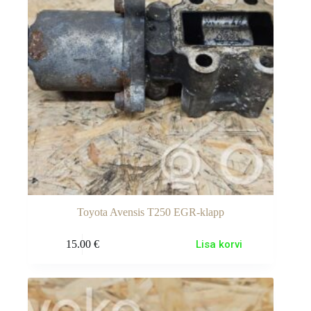
Toyota Avensis T250 EGR-klapp
15.00
€
Lisa korvi