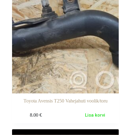
Toyota Avensis T250 Vahejahuti voolik/toru
8.00
€
Lisa korvi