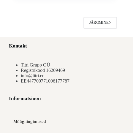
JÄRGMINE
Kontakt
Titri Grupp OÜ
Registrikood 16209469
info@titri.ee
EE447700771006177787
Informatsioon
Müügitingimused