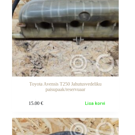
Toyota Avensis T250 Jahutusvedeliku
paisupaak/reservuaar
15.00
€
Lisa korvi