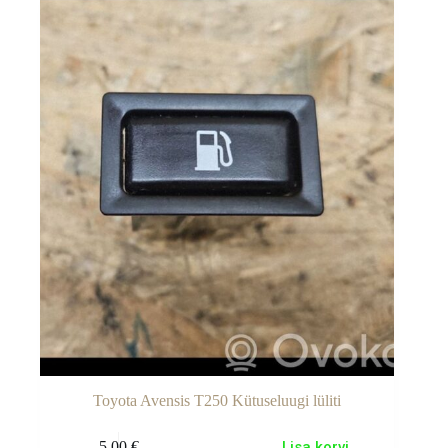
Toyota Avensis T250 Kütuseluugi lüliti
5.00
€
Lisa korvi