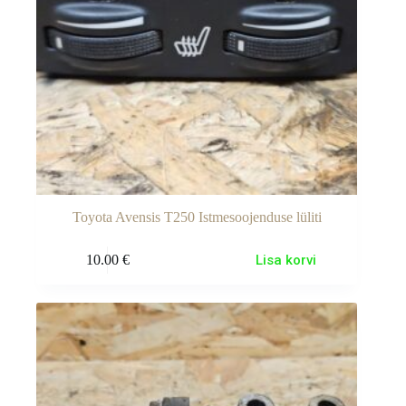
Toyota Avensis T250 Istmesoojenduse lüliti
10.00
€
Lisa korvi