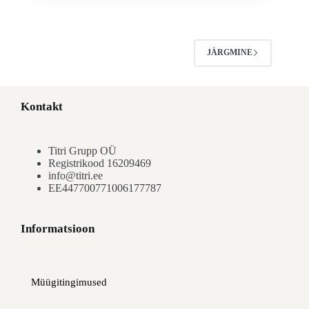
JÄRGMINE
Kontakt
Titri Grupp OÜ
Registrikood 16209469
info@titri.ee
EE447700771006177787
Informatsioon
Müügitingimused