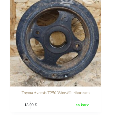
Toyota Avensis T250 Väntvõlli rihmaratas
18.00
€
Lisa korvi