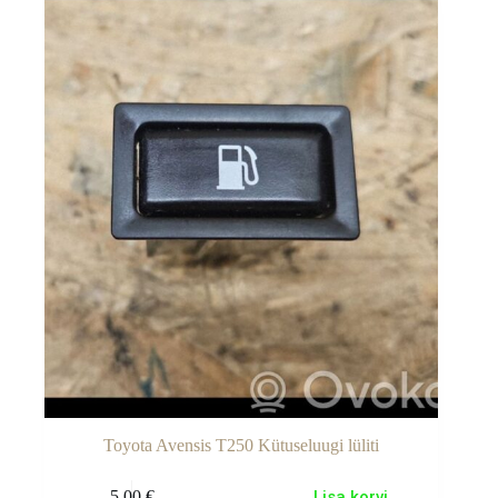
Toyota Avensis T250 Kütuseluugi lüliti
5.00
€
Lisa korvi