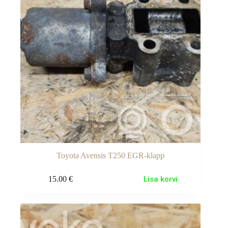
Toyota Avensis T250 EGR-klapp
15.00
€
Lisa korvi