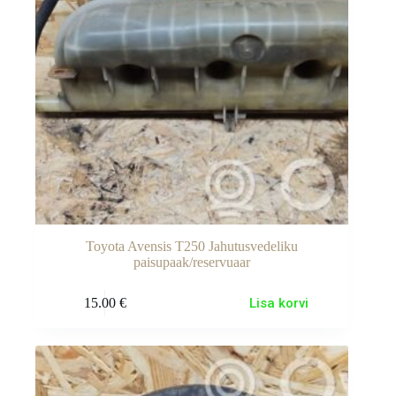
Toyota Avensis T250 Jahutusvedeliku
paisupaak/reservuaar
15.00
€
Lisa korvi