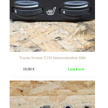
Toyota Avensis T250 Istmesoojenduse lüliti
10.00
€
Lisa korvi