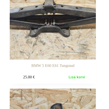
BMW 5 E60 E61 Tungraud
25.00
€
Lisa korvi