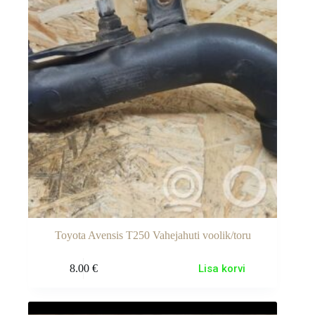
Toyota Avensis T250 Vahejahuti voolik/toru
8.00
€
Lisa korvi