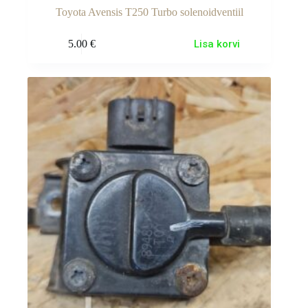
Toyota Avensis T250 Turbo solenoidventiil
5.00
€
Lisa korvi