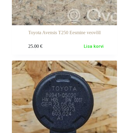
Toyota Avensis T250 Eesmine veovõll
25.00
€
Lisa korvi