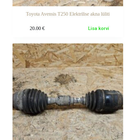
Toyota Avensis T250 Elektrilise akna lüliti
20.00
€
Lisa korvi