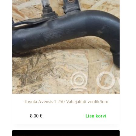
Toyota Avensis T250 Vahejahuti voolik/toru
8.00
€
Lisa korvi