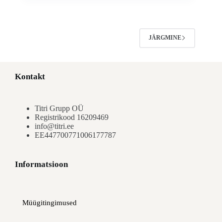
JÄRGMINE
Kontakt
Titri Grupp OÜ
Registrikood 16209469
info@titri.ee
EE447700771006177787
Informatsioon
Müügitingimused