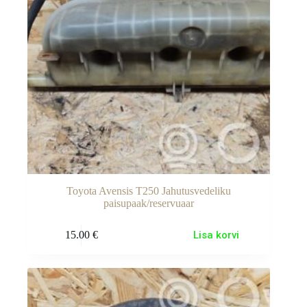
Toyota Avensis T250 Jahutusvedeliku
paisupaak/reservuaar
15.00
€
Lisa korvi