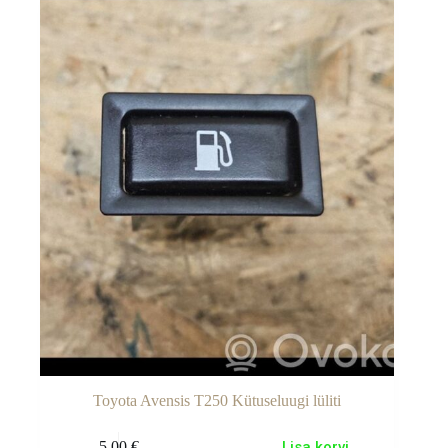
Toyota Avensis T250 Kütuseluugi lüliti
5.00
€
Lisa korvi