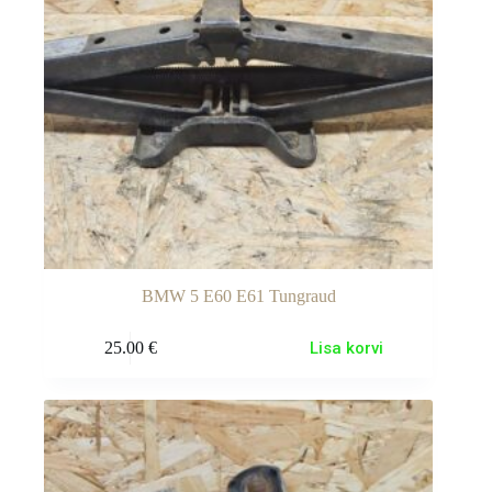
BMW 5 E60 E61 Tungraud
25.00
€
Lisa korvi