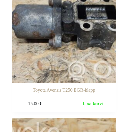
Toyota Avensis T250 EGR-klapp
15.00
€
Lisa korvi