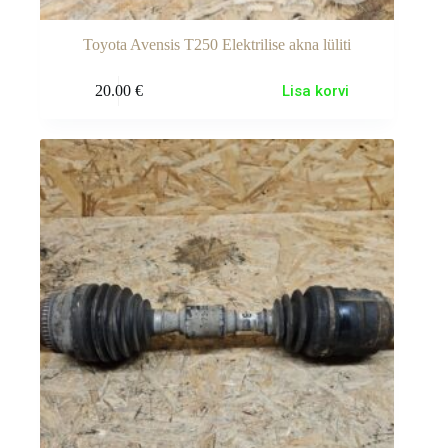
Toyota Avensis T250 Elektrilise akna lüliti
20.00
€
Lisa korvi