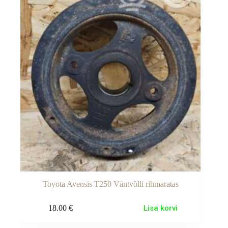
Toyota Avensis T250 Väntvõlli rihmaratas
18.00
€
Lisa korvi