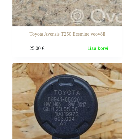
Toyota Avensis T250 Eesmine veovõll
25.00
€
Lisa korvi