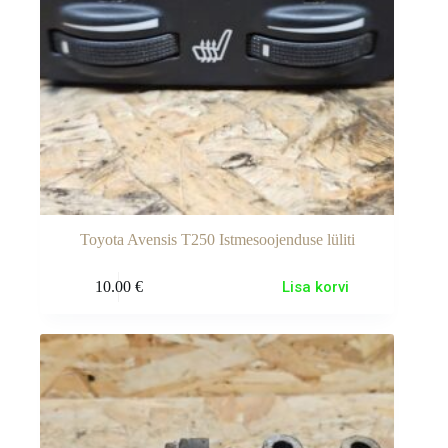
Toyota Avensis T250 Istmesoojenduse lüliti
10.00
€
Lisa korvi