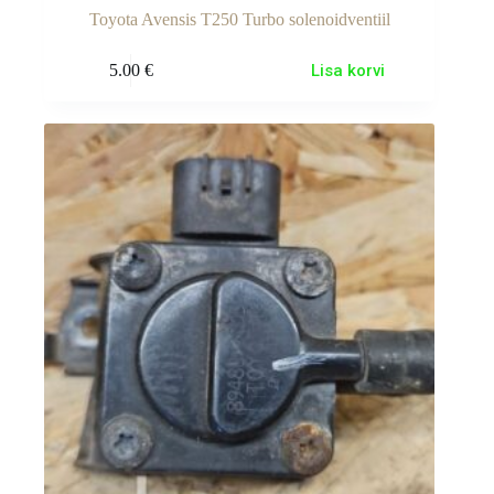
Toyota Avensis T250 Turbo solenoidventiil
5.00
€
Lisa korvi