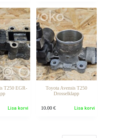
is T250 EGR-
Toyota Avensis T250
app
Drosselklapp
Lisa korvi
10.00
€
Lisa korvi