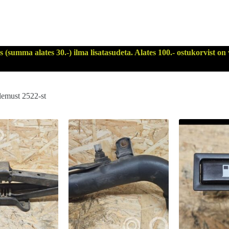
 (summa alates 30.-) ilma lisatasudeta. Alates 100.- ostukorvist on
Sorditud
lemust 2522-st
uusimate
järgi