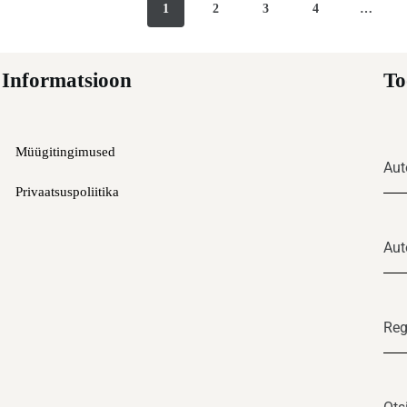
1
2
3
4
…
Informatsioon
To
Müügitingimused
Aut
Privaatsuspoliitika
Aut
Reg