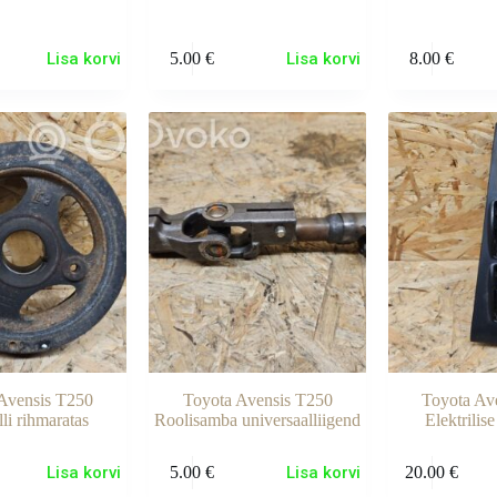
Lisa korvi
5.00
€
Lisa korvi
8.00
€
Avensis T250
Toyota Avensis T250
Toyota Av
li rihmaratas
Roolisamba universaalliigend
Elektrilise
Lisa korvi
5.00
€
Lisa korvi
20.00
€