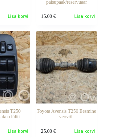
paisupaak/reservuaar
Lisa korvi
15.00
€
Lisa korvi
ensis T250
Toyota Avensis T250 Eesmine
 akna lüliti
veovõll
Lisa korvi
25.00
€
Lisa korvi