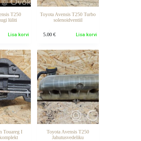
ensis T250
Toyota Avensis T250 Turbo
gi lüliti
solenoidventiil
Lisa korvi
5.00
€
Lisa korvi
 Touareg I
Toyota Avensis T250
akomplekt
Jahutusvedeliku