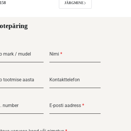
158
JÄRGMINE
otepäring
o mark / mudel
Nimi
*
o tootmise aasta
Kontakttelefon
. number
E-posti aadress
*