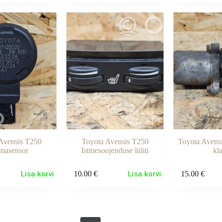
Avensis T250
Toyota Avensis T250
Toyota Avens
masensor
Istmesoojenduse lüliti
kl
Lisa korvi
10.00
€
Lisa korvi
15.00
€