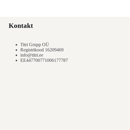
Kontakt
Titri Grupp OÜ
Registrikood 16209469
info@titri.ee
EE447700771006177787