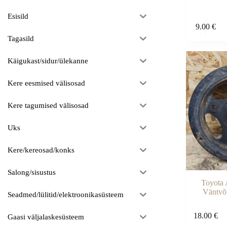
Esisild
9.00
€
Tagasild
Käigukast/sidur/ülekanne
Kere eesmised välisosad
Kere tagumised välisosad
Uks
Kere/kereosad/konks
Salong/sisustus
Toyota 
Väntvõl
Seadmed/lülitid/elektroonikasüsteem
18.00
€
Gaasi väljalaskesüsteem