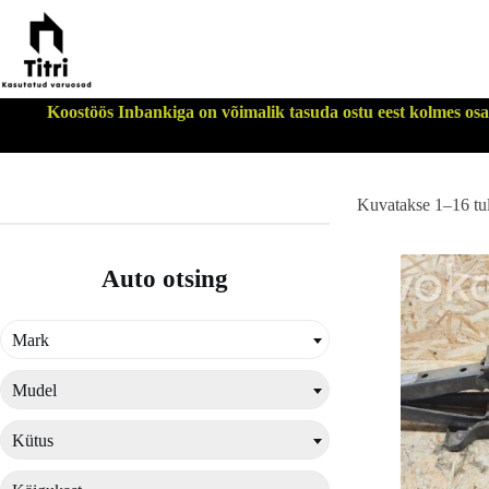
Skip
to
content
Koostöös Inbankiga on võimalik tasuda ostu eest kolmes osas
Kuvatakse 1–16 tu
Auto otsing
Mark
Mudel
Kütus