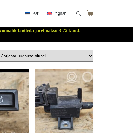
Eesti
English
Shopping
cart
 võimalik taotleda järelmaksu 3-72 kuud.