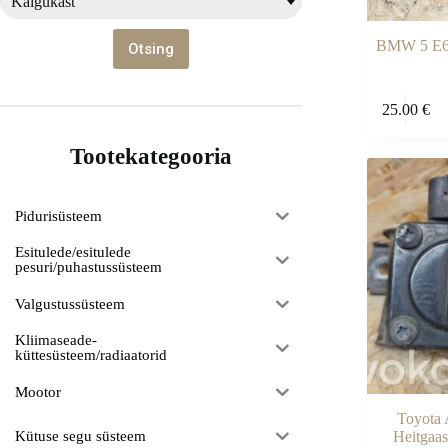
Käigukast
BMW 5 E6
25.00
€
Tootekategooria
Pidurisüsteem
Esitulede/esitulede
pesuri/puhastussüsteem
Valgustussüsteem
Kliimaseade-
küttesüsteem/radiaatorid
Mootor
Toyota 
Kütuse segu süsteem
Heitgaas