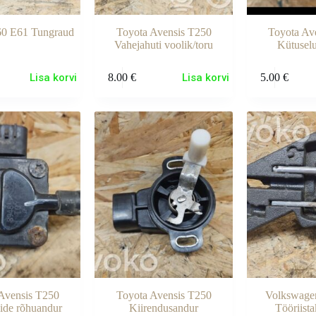
0 E61 Tungraud
Toyota Avensis T250
Toyota Av
Vahejahuti voolik/toru
Kütuseluu
Lisa korvi
8.00
€
Lisa korvi
5.00
€
Avensis T250
Toyota Avensis T250
Volkswagen
ide rõhuandur
Kiirendusandur
Tööriist