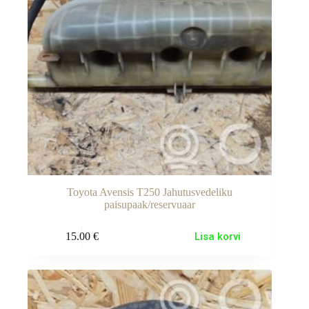
Toyota Avensis T250 Jahutusvedeliku
paisupaak/reservuaar
15.00
€
Lisa korvi