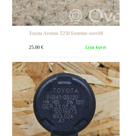
Toyota Avensis T250 Eesmine veovõll
25.00
€
Lisa korvi