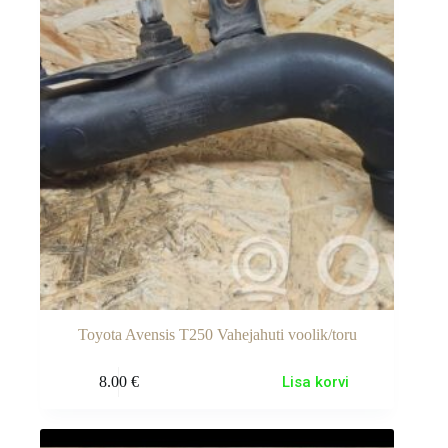
Toyota Avensis T250 Vahejahuti voolik/toru
8.00
€
Lisa korvi