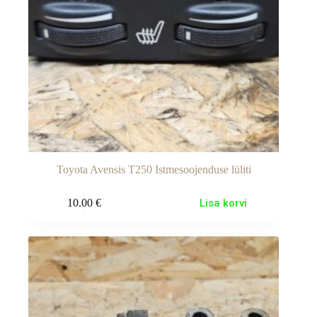
Toyota Avensis T250 Istmesoojenduse lüliti
10.00
€
Lisa korvi