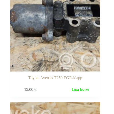
Toyota Avensis T250 EGR-klapp
15.00
€
Lisa korvi