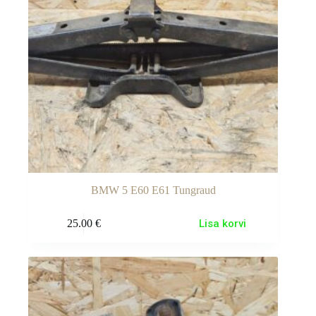
BMW 5 E60 E61 Tungraud
25.00
€
Lisa korvi