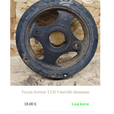
Toyota Avensis T250 Väntvõlli rihmaratas
18.00
€
Lisa korvi