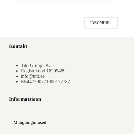
JÄRGMINE
Kontakt
Titri Grupp OÜ
Registrikood 16209469
info@titri.ee
EE447700771006177787
Informatsioon
Müügitingimused