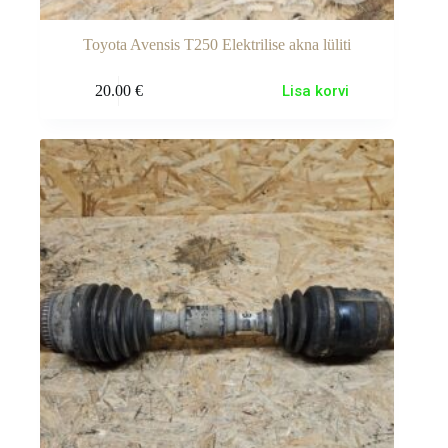
Toyota Avensis T250 Elektrilise akna lüliti
20.00
€
Lisa korvi