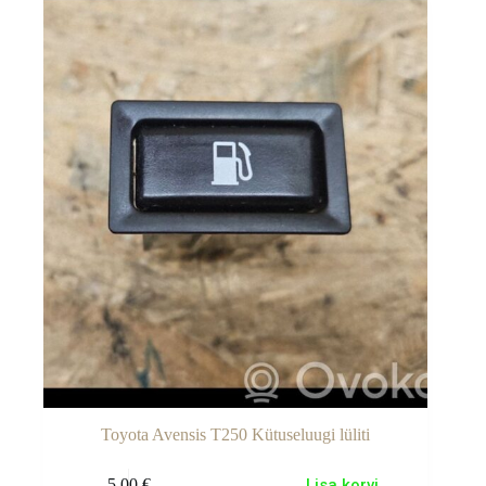
Toyota Avensis T250 Kütuseluugi lüliti
5.00
€
Lisa korvi