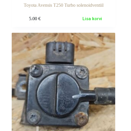
Toyota Avensis T250 Turbo solenoidventiil
5.00
€
Lisa korvi