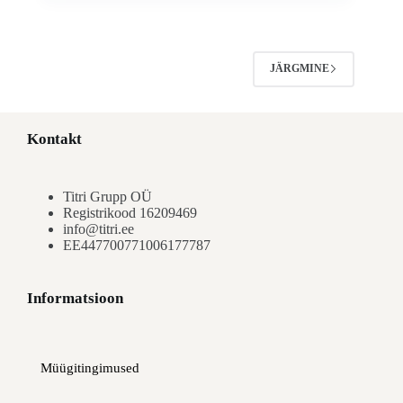
JÄRGMINE
Kontakt
Titri Grupp OÜ
Registrikood 16209469
info@titri.ee
EE447700771006177787
Informatsioon
Müügitingimused