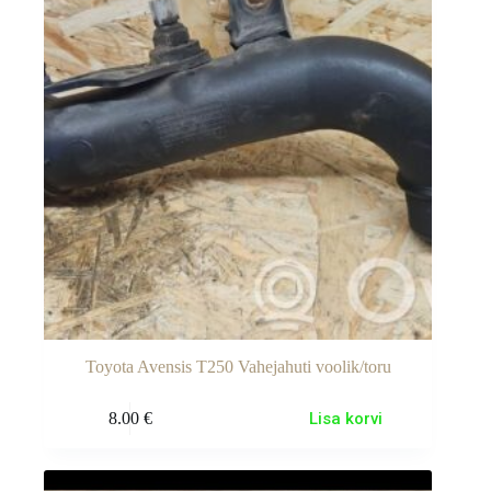
Toyota Avensis T250 Vahejahuti voolik/toru
8.00
€
Lisa korvi