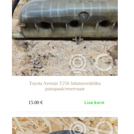
Toyota Avensis T250 Jahutusvedeliku
paisupaak/reservuaar
15.00
€
Lisa korvi