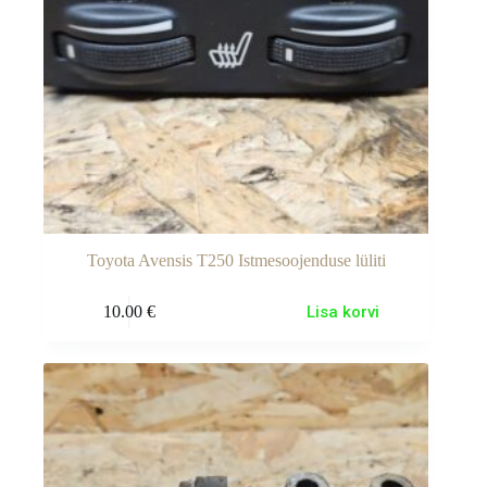
Toyota Avensis T250 Istmesoojenduse lüliti
10.00
€
Lisa korvi