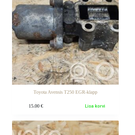
Toyota Avensis T250 EGR-klapp
15.00
€
Lisa korvi