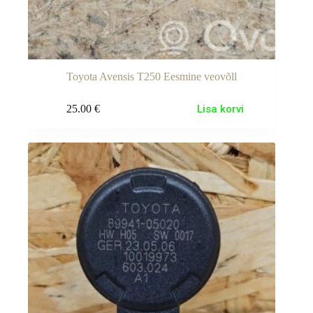
Toyota Avensis T250 Eesmine veovõll
25.00
€
Lisa korvi