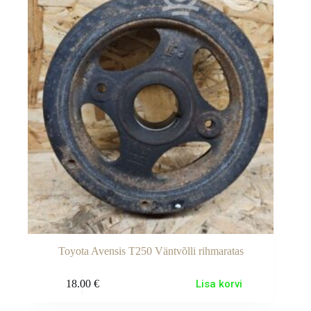
Toyota Avensis T250 Väntvõlli rihmaratas
18.00
€
Lisa korvi