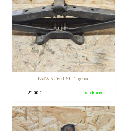
BMW 5 E60 E61 Tungraud
25.00
€
Lisa korvi