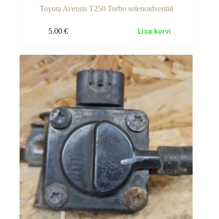
Toyota Avensis T250 Turbo solenoidventiil
5.00
€
Lisa korvi