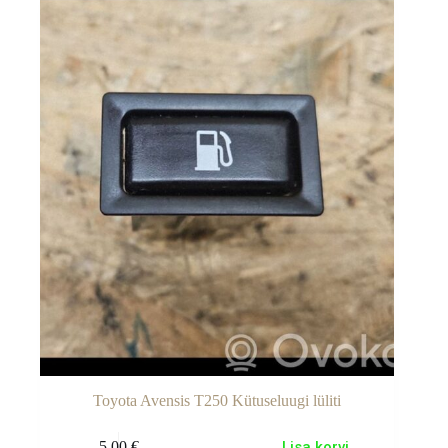
Toyota Avensis T250 Kütuseluugi lüliti
5.00
€
Lisa korvi