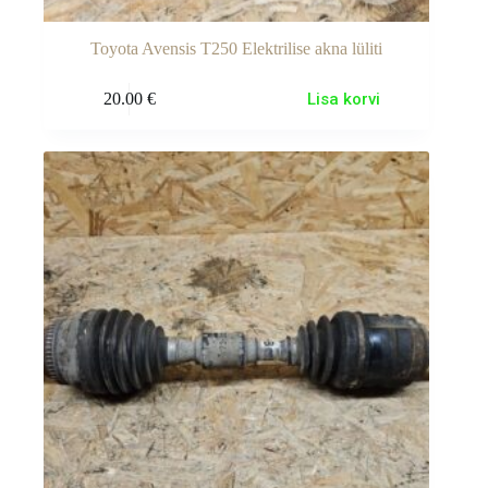
Toyota Avensis T250 Elektrilise akna lüliti
20.00
€
Lisa korvi