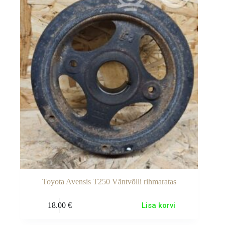
Toyota Avensis T250 Väntvõlli rihmaratas
18.00
€
Lisa korvi