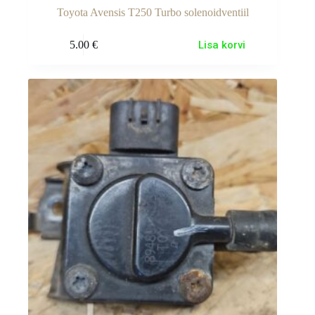
Toyota Avensis T250 Turbo solenoidventiil
5.00
€
Lisa korvi