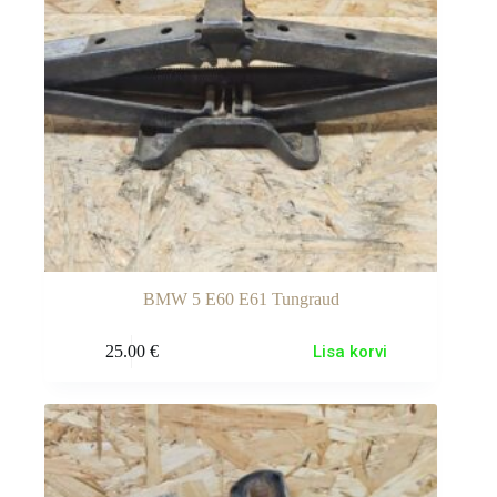
BMW 5 E60 E61 Tungraud
25.00
€
Lisa korvi