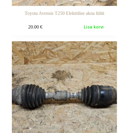
Toyota Avensis T250 Elektrilise akna lüliti
20.00
€
Lisa korvi