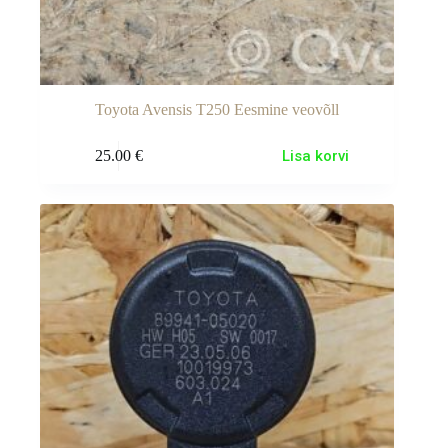
Toyota Avensis T250 Eesmine veovõll
25.00
€
Lisa korvi