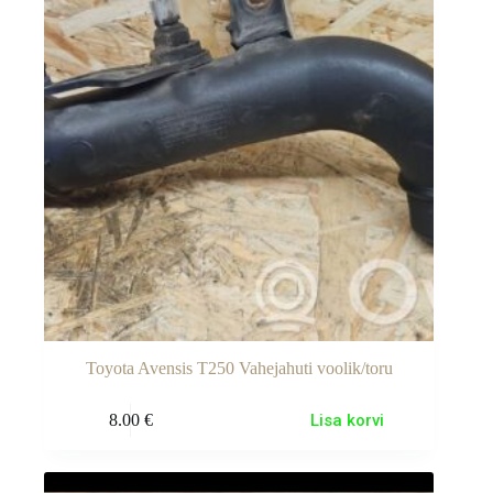
Toyota Avensis T250 Vahejahuti voolik/toru
8.00
€
Lisa korvi