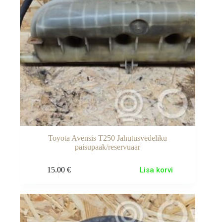
Toyota Avensis T250 Jahutusvedeliku
paisupaak/reservuaar
15.00
€
Lisa korvi