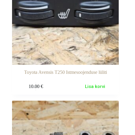
Toyota Avensis T250 Istmesoojenduse lüliti
10.00
€
Lisa korvi