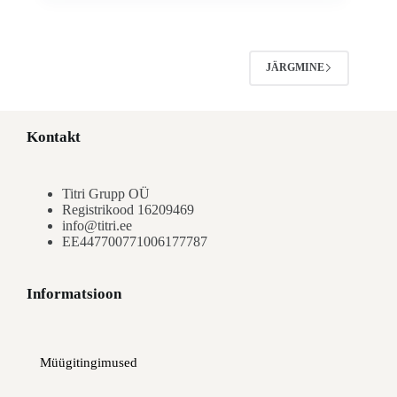
JÄRGMINE
Kontakt
Titri Grupp OÜ
Registrikood 16209469
info@titri.ee
EE447700771006177787
Informatsioon
Müügitingimused