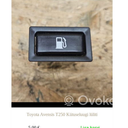
Toyota Avensis T250 Kütuseluugi lüliti
5.00
€
Lisa korvi