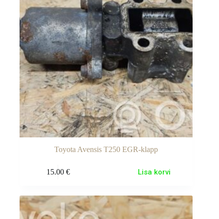
Toyota Avensis T250 EGR-klapp
15.00
€
Lisa korvi